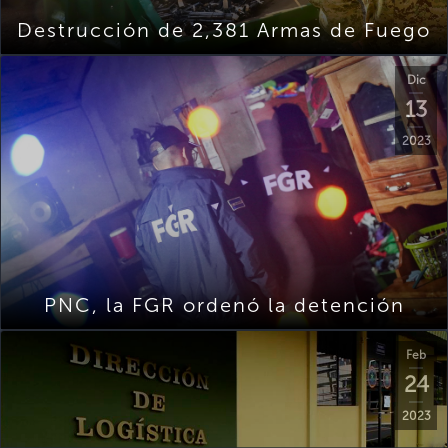
Destrucción de 2,381 Armas de Fuego
Dic
13
2023
PNC, la FGR ordenó la detención
Feb
24
2023