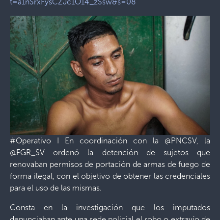
t=a1nSrxFysCZJc1O14_zSsw&s=08
#Operativo I En coordinación con la @PNCSV, la
@FGR_SV ordenó la detención de sujetos que
renovaban permisos de portación de armas de fuego de
forma ilegal, con el objetivo de obtener las credenciales
para el uso de las mismas.
Consta en la investigación que los imputados
denunciaban ante una sede policial el robo o extravío de