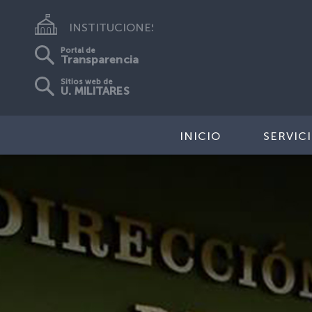
INSTITUCIONES
Portal de
Transparencia
Sitios web de
U. MILITARES
INICIO
SERVIC